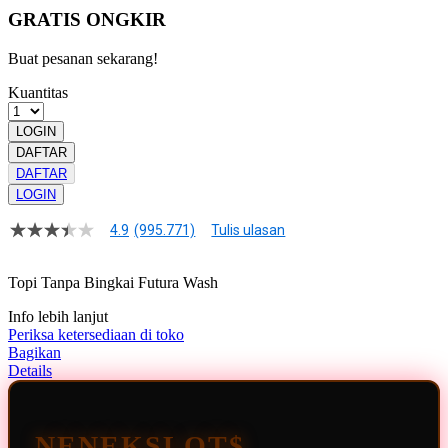
GRATIS ONGKIR
Buat pesanan sekarang!
Kuantitas
LOGIN
DAFTAR
DAFTAR
LOGIN
4.9
(995.771)
Tulis ulasan
4.9
dari
5
Topi Tanpa Bingkai Futura Wash
bintang,
nilai
Info lebih lanjut
rating
rata-
Periksa ketersediaan di toko
rata.
Bagikan
Read
Details
13
Reviews.
Tautan
halaman
NENEKSLOT$
yang