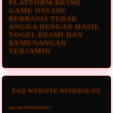
PLATFORM RESMI
GAME ONLINE
BERBASIS TEBAK
ANGKA DENGAN HASIL
TOGEL RESMI DAN
KEMENANGAN
TERJAMIN
FAQ WEBSITE NENEKSLOT
Apa itu NENEKSLOT?