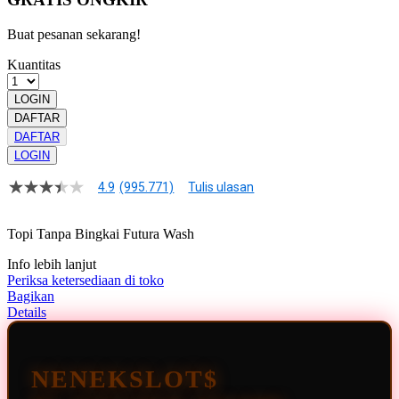
Buat pesanan sekarang!
Kuantitas
LOGIN
DAFTAR
DAFTAR
LOGIN
4.9
(995.771)
Tulis ulasan
4.9
dari
5
Topi Tanpa Bingkai Futura Wash
bintang,
nilai
Info lebih lanjut
rating
rata-
Periksa ketersediaan di toko
rata.
Bagikan
Read
Details
13
Reviews.
Tautan
halaman
NENEKSLOT$
yang
sama.