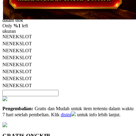
5
Topi Tanpa Bingkai Futura Wash
bintang,
nilai
Info lebih lanjut
rating
rata-
dalam stok
rata.
Only
%1
left
Read
ukuran
13
NENEKSLOT
Reviews.
NENEKSLOT
Tautan
halaman
NENEKSLOT
yang
NENEKSLOT
sama.
NENEKSLOT
NENEKSLOT
NENEKSLOT
NENEKSLOT
Pengembalian:
Gratis dan Mudah untuk item tertentu dalam waktu
7 hari setelah pembelian. Klik
disini
untuk info lebih lanjut.
GRATIS ONGKIR