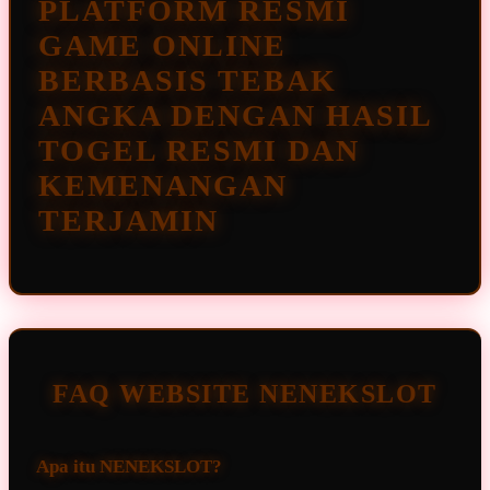
PLATFORM RESMI
GAME ONLINE
BERBASIS TEBAK
ANGKA DENGAN HASIL
TOGEL RESMI DAN
KEMENANGAN
TERJAMIN
FAQ WEBSITE NENEKSLOT
Apa itu NENEKSLOT?