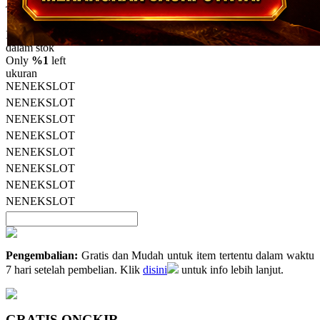
5
Topi Tanpa Bingkai Futura Wash
bintang,
nilai
Info lebih lanjut
rating
rata-
dalam stok
rata.
Only
%1
left
Read
ukuran
13
NENEKSLOT
Reviews.
NENEKSLOT
Tautan
halaman
NENEKSLOT
yang
NENEKSLOT
sama.
NENEKSLOT
NENEKSLOT
NENEKSLOT
NENEKSLOT
Pengembalian:
Gratis dan Mudah untuk item tertentu dalam waktu
7 hari setelah pembelian. Klik
disini
untuk info lebih lanjut.
GRATIS ONGKIR