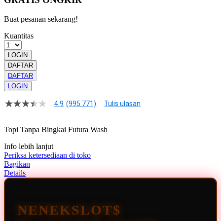
Buat pesanan sekarang!
Kuantitas
LOGIN
DAFTAR
DAFTAR
LOGIN
4.9
(995.771)
Tulis ulasan
4.9
dari
5
Topi Tanpa Bingkai Futura Wash
bintang,
nilai
Info lebih lanjut
rating
rata-
Periksa ketersediaan di toko
rata.
Bagikan
Read
Details
13
Reviews.
Tautan
halaman
NENEKSLOT$
yang
sama.