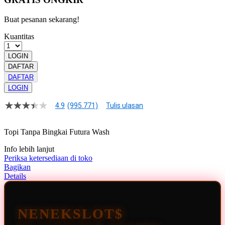
Buat pesanan sekarang!
Kuantitas
LOGIN
DAFTAR
DAFTAR
LOGIN
4.9
(995.771)
Tulis ulasan
4.9
dari
5
Topi Tanpa Bingkai Futura Wash
bintang,
nilai
Info lebih lanjut
rating
rata-
Periksa ketersediaan di toko
rata.
Bagikan
Read
Details
13
Reviews.
Tautan
halaman
NENEKSLOT$
yang
sama.