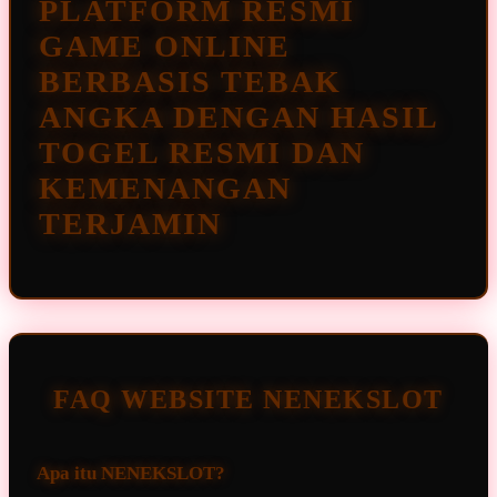
PLATFORM RESMI
GAME ONLINE
BERBASIS TEBAK
ANGKA DENGAN HASIL
TOGEL RESMI DAN
KEMENANGAN
TERJAMIN
FAQ WEBSITE NENEKSLOT
Apa itu NENEKSLOT?