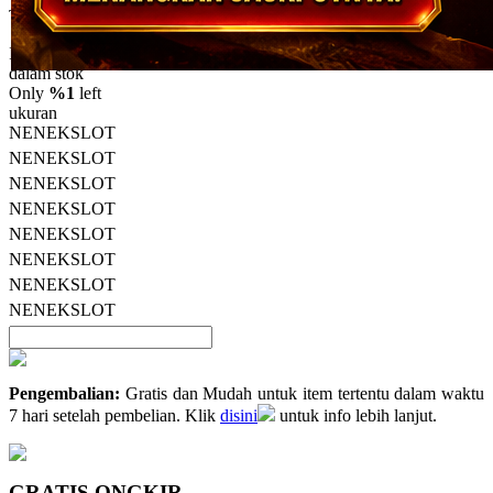
5
Topi Tanpa Bingkai Futura Wash
bintang,
nilai
Info lebih lanjut
rating
rata-
dalam stok
rata.
Only
%1
left
Read
ukuran
13
NENEKSLOT
Reviews.
NENEKSLOT
Tautan
halaman
NENEKSLOT
yang
NENEKSLOT
sama.
NENEKSLOT
NENEKSLOT
NENEKSLOT
NENEKSLOT
Pengembalian:
Gratis dan Mudah untuk item tertentu dalam waktu
7 hari setelah pembelian. Klik
disini
untuk info lebih lanjut.
GRATIS ONGKIR